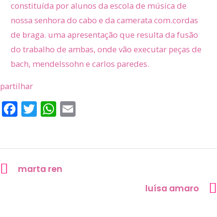
constituída por alunos da escola de música de
nossa senhora do cabo e da camerata com.cordas
de braga. uma apresentação que resulta da fusão
do trabalho de ambas, onde vão executar peças de
bach, mendelssohn e carlos paredes.
partilhar
fa
t
w
e
c
w
h
m
e
itt
at
ai
b
er
sa
l
o
p
marta ren
o
p
luísa amaro
k